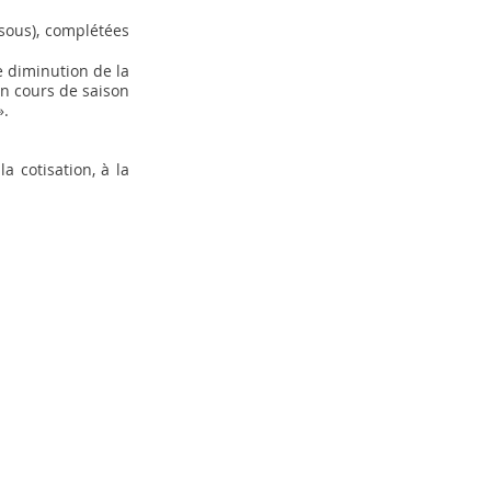
ssous), complétées
e diminution de la
en cours de saison
».
a cotisation, à la