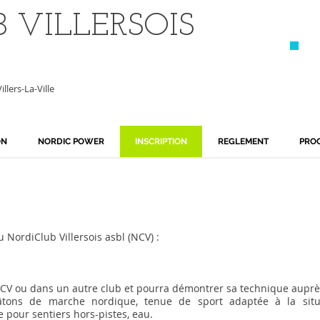
 VILLERSOIS
llers-La-Ville
ON
NORDIC POWER
INSCRIPTION
REGLEMENT
PRO
NordiClub Villersois asbl (NCV) :
u NCV ou dans un autre club et pourra démontrer sa technique aupr
âtons de marche nordique, tenue de sport adaptée à la situa
pour sentiers hors-pistes, eau.