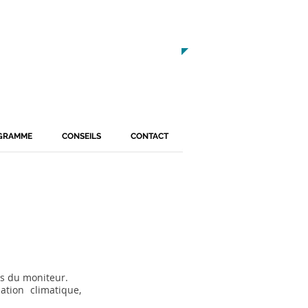
> CALENDRIER
GRAMME
CONSEILS
CONTACT
ès du moniteur.
tion climatique,